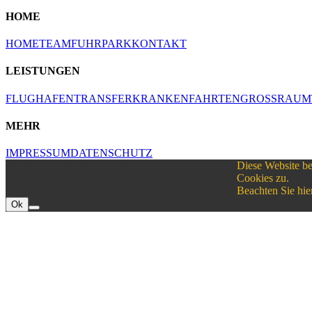
HOME
HOME
TEAM
FUHRPARK
KONTAKT
LEISTUNGEN
FLUGHAFENTRANSFER
KRANKENFAHRTEN
GROSSRAUM
MEHR
IMPRESSUM
DATENSCHUTZ
Diese Website be
Cookies zu.
Beachten Sie hie
Ok